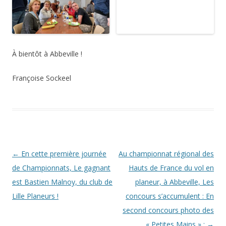
À bientôt à Abbeville !
Françoise Sockeel
Navigation des articles
←
En cette première journée
Au championnat régional des
de Championnats, Le gagnant
Hauts de France du vol en
est Bastien Malnoy, du club de
planeur, à Abbeville, Les
Lille Planeurs !
concours s’accumulent : En
second concours photo des
« Petites Mains » :
→