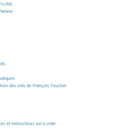
FPLUM)
Planeur
AMs
utiques
ration des vols de François Fouchet
 et instructeurs vol à voile