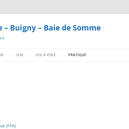
e – Buigny – Baie de Somme
irs
Aller au contenu
ON
ULM
VOL À VOILE
PRATIQUE
que (FFA)