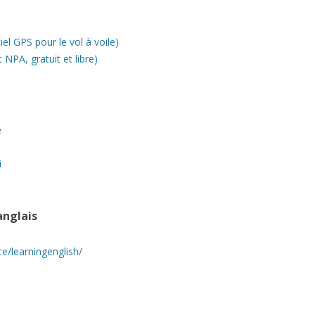
iel GPS pour le vol à voile)
NPA, gratuit et libre)
e
i
anglais
e/learningenglish/