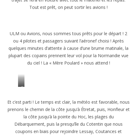
Tout est prêt, on peut sortir les avions !
ULM ou Avions, nous sommes tous prêts pour le départ ! 2
ou 4 pilotes et passagers suivant l’aéronef choisi ! Après
quelques minutes d’attente à cause d’une brume matinale, la
plupart des copains prennent leur vol pour la Normandie vue
du ciel ! La « Mère Poulard » nous attend !
G
é
r
Et c’est parti ! Le temps est clair, la météo est favorable, nous
a
prenons le chemin de la côte jusqu’à Étretat, puis, Honfleur et
r
la côte jusqu’à la pointe du Hoc, les plages du
d
e
Débarquement, puis la presqu’île du Cotentin que nous
t
coupons en biais pour rejoindre Lessay, Coutances et
P