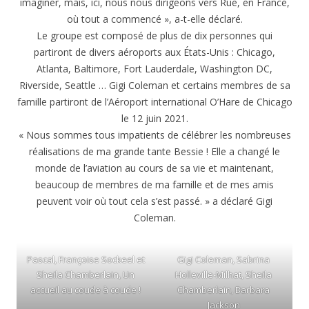
imaginer, mais, ici, nous nous dirigeons vers Rue, en France,
où tout a commencé », a-t-elle déclaré.
Le groupe est composé de plus de dix personnes qui
partiront de divers aéroports aux États-Unis : Chicago,
Atlanta, Baltimore, Fort Lauderdale, Washington DC,
Riverside, Seattle … Gigi Coleman et certains membres de sa
famille partiront de l’Aéroport international O’Hare de Chicago
le 12 juin 2021.
« Nous sommes tous impatients de célébrer les nombreuses
réalisations de ma grande tante Bessie ! Elle a changé le
monde de l’aviation au cours de sa vie et maintenant,
beaucoup de membres de ma famille et de mes amis
peuvent voir où tout cela s’est passé. » a déclaré Gigi
Coleman.
Pascal, Françoise Sockeel et
Gigi Coleman, Sabrina
Sheila Chamberlain, Un
Holleville-Milhat, Sheila
accueil au coude à coude !
Chamberlain, Barbara
Jackson