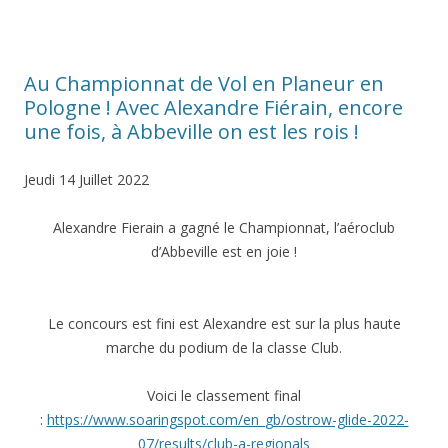
,
l
’
a
Au Championnat de Vol en Planeur en
v
i
Pologne ! Avec Alexandre Fiérain, encore
o
une fois, à Abbeville on est les rois !
n
d
e
Jeudi 14 Juillet 2022
n
o
Alexandre Fierain a gagné le Championnat, l’aéroclub
t
d’Abbeville est en joie !
r
e
P
r
Le concours est fini est Alexandre est sur la plus haute
é
marche du podium de la classe Club.
s
i
d
Voici le classement final
e
:
https://www.soaringspot.com/en_gb/ostrow-glide-2022-
n
07/results/club-a-regionals
t