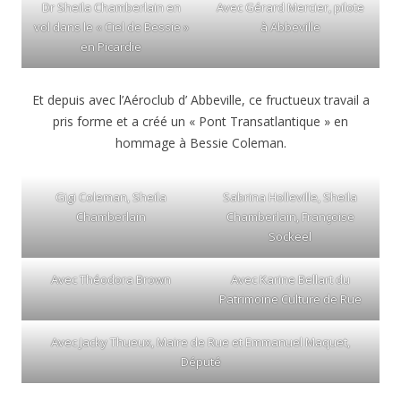
Dr Sheila Chamberlain en
Avec Gérard Mercier, pilote
vol dans le « Ciel de Bessie »
à Abbeville
en Picardie
Et depuis avec l’Aéroclub d’ Abbeville, ce fructueux travail a
pris forme et a créé un « Pont Transatlantique » en
hommage à Bessie Coleman.
Gigi Coleman, Sheila
Sabrina Holleville, Sheila
Chamberlain
Chamberlain, Françoise
Sockeel
Avec Théodora Brown
Avec Karine Bellart du
Patrimoine Culture de Rue
Avec Jacky Thueux, Maire de Rue et Emmanuel Maquet,
Député