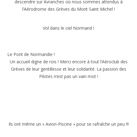
descendre sur Avranches où nous sommes attendus à
a
l’Aérodrome des Grèves du Mont Saint Michel !
s
c
a
l
Vol dans le ciel Normand !
a
u
r
o
Le Pont de Normandie !
n
t
Un accueil digne de rois ! Merci encore à tout l’Aéroclub des
l
Grèves de leur gentillesse et leur solidarité. La passion des
a
Pilotes n’est pas un vain mot !
c
h
a
n
c
e
d
e
Ils ont même un « Avion-Piscine » pour se rafraîchir un peu !!!
v
o
y