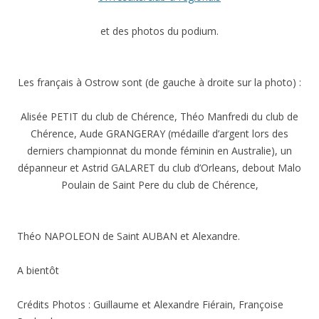
J
e
et des photos du podium.
a
n
P
i
Les français à Ostrow sont (de gauche à droite sur la photo) :
e
r
Alisée PETIT du club de Chérence, Théo Manfredi du club de
r
e
Chérence, Aude GRANGERAY (médaille d’argent lors des
L
derniers championnat du monde féminin en Australie), un
i
dépanneur et Astrid GALARET du club d’Orleans, debout Malo
g
Poulain de Saint Pere du club de Chérence,
n
i
e
r
Théo NAPOLEON de Saint AUBAN et Alexandre.
!
A bientôt
Crédits Photos : Guillaume et Alexandre Fiérain, Françoise