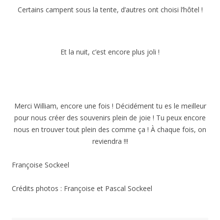
a
Certains campent sous la tente, d’autres ont choisi l’hôtel !
g
e
r
a
Et la nuit, c’est encore plus joli !
v
e
c
»
A
Merci William, encore une fois ! Décidément tu es le meilleur
i
pour nous créer des souvenirs plein de joie ! Tu peux encore
r
nous en trouver tout plein des comme ça ! À chaque fois, on
F
o
reviendra !!!
r
c
Françoise Sockeel
e
O
n
Crédits photos : Françoise et Pascal Sockeel
e
»