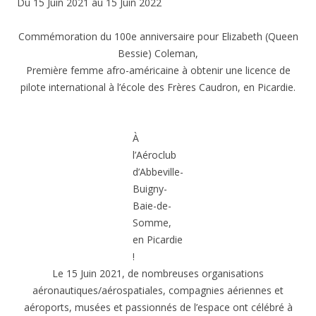
Du 15 Juin 2021 au 15 Juin 2022
Commémoration du 100e anniversaire pour Elizabeth (Queen
Bessie) Coleman,
Première femme afro-américaine à obtenir une licence de
pilote international à l’école des Frères Caudron, en Picardie.
À
l’Aéroclub
d’Abbeville-
Buigny-
Baie-de-
Somme,
en Picardie
!
Le 15 Juin 2021, de nombreuses organisations
aéronautiques/aérospatiales, compagnies aériennes et
aéroports, musées et passionnés de l’espace ont célébré à